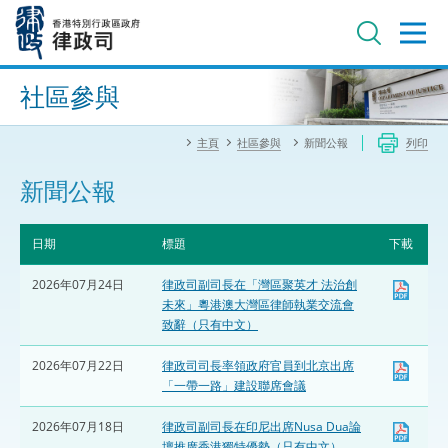
跳
至
主
內
進階搜尋
容
社區參與
主頁
社區參與
新聞公報
列印
新聞公報
日期
標題
下載
2026年07月24日
律政司副司長在「灣區聚英才 法治創
未來」粵港澳大灣區律師執業交流會
致辭（只有中文）
2026年07月22日
律政司司長率領政府官員到北京出席
「一帶一路」建設聯席會議
2026年07月18日
律政司副司長在印尼出席Nusa Dua論
壇推廣香港獨特優勢（只有中文）