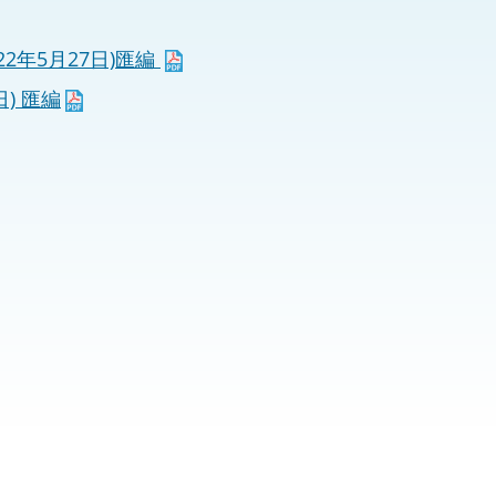
法律
ng Việt (越南語)
2年5月27日)匯編
維護
) 匯編
刑事
相互
一般