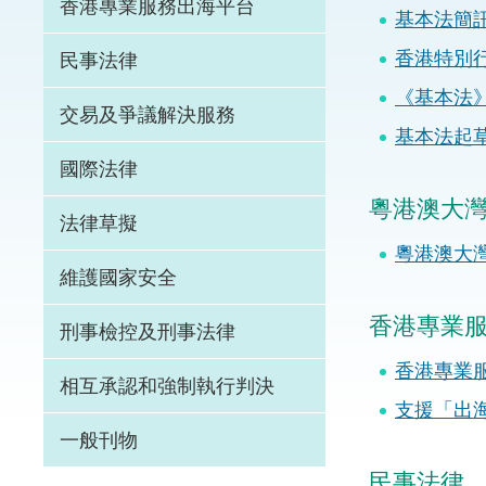
香港專業服務出海平台
基本法簡
體育爭議解決先導
香港特別行
民事法律
能力建設
《基本法》
交易及爭議解決服務
基本法起
法律樞紐
國際法律
促成交易和爭議解
粵港澳大
法律草擬
粵港澳大
維護國家安全
香港專業
刑事檢控及刑事法律
香港專業
相互承認和強制執行判決
支援「出
一般刊物
民事法律