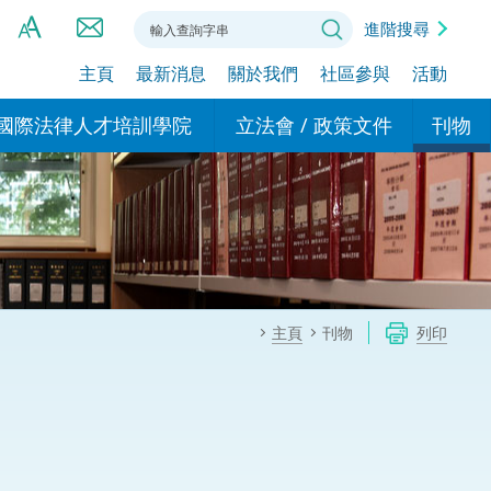
進階搜尋
主頁
最新消息
關於我們
社區參與
活動
A
A
國際法律人才培訓學院
立法會 / 政策文件
刊物
A
港設立辦事
的學院
現行政策措施
基本
asa Indonesia (印尼語)
的專家委員會
政策文件
粵港
दी (印度語)
的辦公室
特別財務委員會
香港
ाली (尼泊爾語)
主頁
刊物
列印
ਾਬੀ (旁遮普語)
的培訓課程和能力建設項
民事
alog (他加祿語)
交易
年刊 2024-2025
าไทย (泰語)
國際
اردو (烏爾都語)
年度回顧 2024-2025