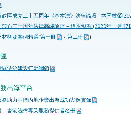
訊
“一帶一路”建設
計劃
Tiế
政區成立二十五周年《基本法》法律論壇 - 本固枝榮(202
粵港澳大灣區
頒布三十周年法律高峰論壇 – 追本溯源 (2020年11月17日
草材料及案例精選
(
第一冊
/
第二冊
)
決服務中心
灣區
灣區法治建設行動綱領
服務出海平台
服務助力中國內地企業出海成功案例實錄
海」香港法律專業服務提供者名冊