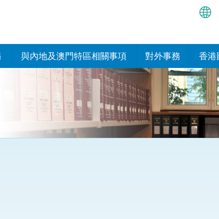
繁
简
務
與內地及澳門特區相關事項
對外事務
香港
EN
與內地的安排
國際政府機構在香
我們
處或運作
Bah
平台
香港與內地相互認可和執行民
我們
商事案件判決的安排
多邊協定
हिन्
我們
नेप
關於建立更緊密經貿關係的安
其他協定
排
ਪੰਜ
我們
目
Tag
與內地有關的項目及合作安排
我們的
ภาษ
與澳門特區的安排
律科技
我們的