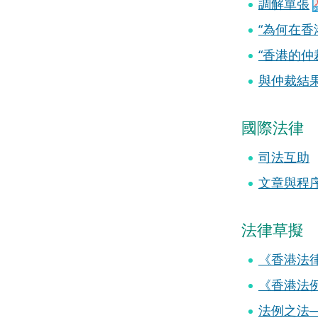
調解單張
“為何在
“香港的
與仲裁結果
國際法律
司法互助
文章與程
法律草擬
《香港法
《香港法
法例之法─