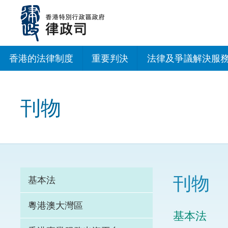
跳
至
主
內
容
香港的法律制度
重要判決
法律及爭議解決服
法治建設辦公室
刊物
香港專業服務出海
調解
仲裁
刊物
基本法
訴訟
粵港澳大灣區
基本法
網上爭議解決及法