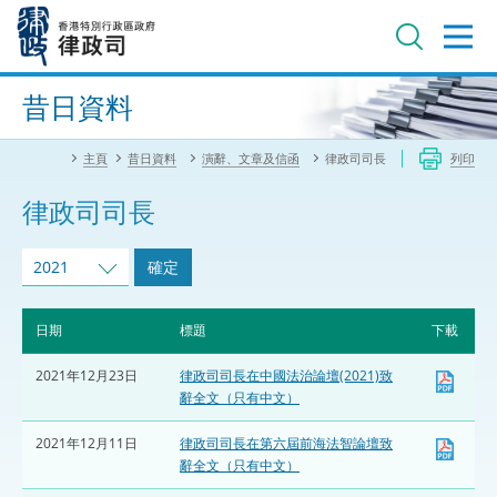
跳
至
主
內
進階搜尋
容
昔日資料
主頁
昔日資料
演辭、文章及信函
律政司司長
列印
律政司司長
2021
確定
日期
標題
下載
2021年12月23日
律政司司長在中國法治論壇(2021)致
辭全文（只有中文）
2021年12月11日
律政司司長在第六屆前海法智論壇致
辭全文（只有中文）